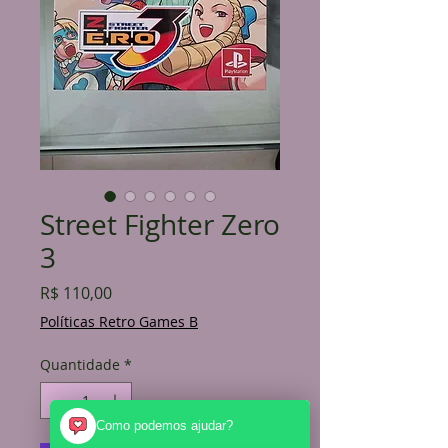
Street Fighter Zero
3
Preço
R$ 110,00
Políticas Retro Games B
Quantidade
*
Como podemos ajudar?