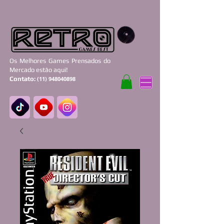
Os Melhores Games Prensados do
Mercado estão aqui!
Contato:
(11) 948040898