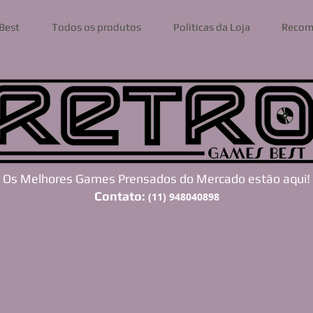
Best
Todos os produtos
Politicas da Loja
Recom
Os Melhores Games Prensados do Mercado estão aqui!
Contato:
(11) 948040898