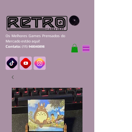
Os Melhores Games Prensados do
Mercado estão aqui!
Contato:
(11) 948040898