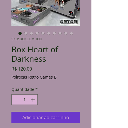
SKU: BOXCOMHOD
Box Heart of
Darkness
Preço
R$ 120,00
Políticas Retro Games B
Quantidade
*
Adicionar ao carrinho