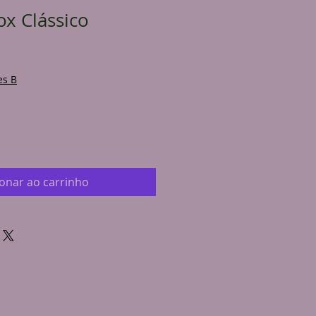
ox Clássico
es B
ionar ao carrinho