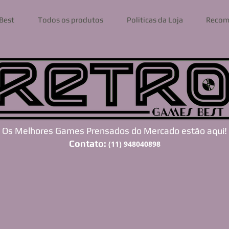
Best
Todos os produtos
Politicas da Loja
Recom
Os Melhores Games Prensados do Mercado estão aqui!
Contato:
(11) 948040898