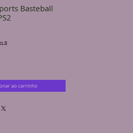
ports Basteball
PS2
es B
ionar ao carrinho