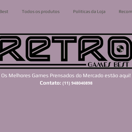
Best
Todos os produtos
Politicas da Loja
Recom
Os Melhores Games Prensados do Mercado estão aqui!
Contato:
(11) 948040898