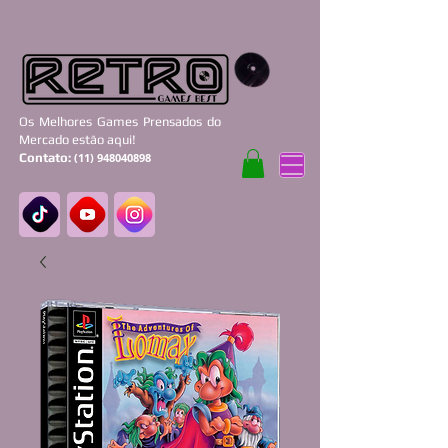
Os Melhores Games Prensados do
Mercado estão aqui!
Contato:
(11) 948040898