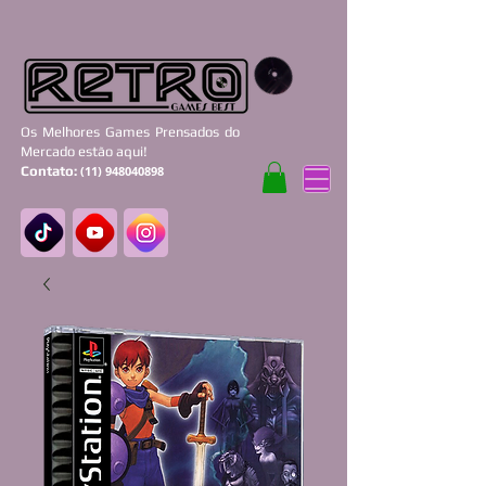
Os Melhores Games Prensados do
Mercado estão aqui!
Contato:
(11) 948040898