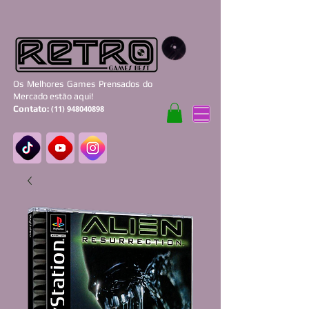
Os Melhores Games Prensados do
Mercado estão aqui!
Contato:
(11) 948040898