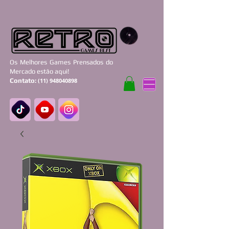
Os Melhores Games Prensados do
Mercado estão aqui!
Contato:
(11) 948040898