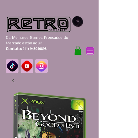
Os Melhores Games Prensados do
Mercado estão aqui!
Contato:
(11) 948040898