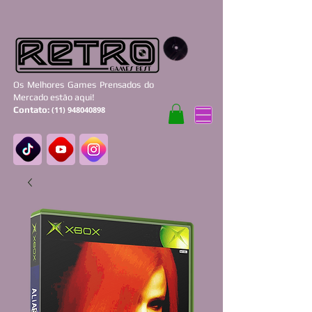
Os Melhores Games Prensados do
Mercado estão aqui!
Contato:
(11) 948040898