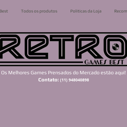
Best
Todos os produtos
Politicas da Loja
Recom
Os Melhores Games Prensados do Mercado estão aqui!
Contato:
(11) 948040898