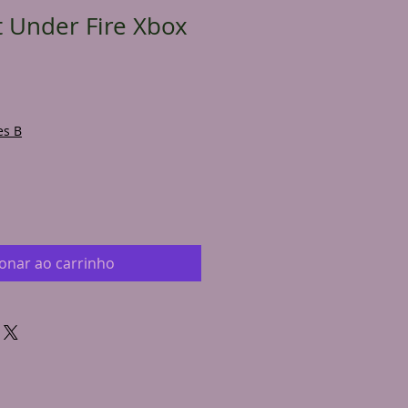
t Under Fire Xbox
es B
ionar ao carrinho